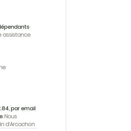
dépendants 
e assistance 
ne 
 
.84, par email 
te
. Nous 
in d’Arcachon.