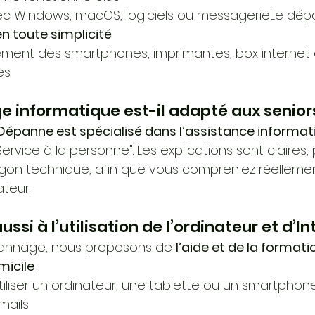
c Windows, macOS, logiciels ou messagerieLe dép
en toute simplicité
.
ment des smartphones, imprimantes, box internet 
s. 
e informatique est-il adapté aux senior
épanne est spécialisé dans l’assistance informati
Service à la personne". Les explications sont claires,
gon technique, afin que vous compreniez réellemen
ateur.
ssi à l’utilisation de l’ordinateur et d’In
épannage, nous proposons de 
l’aide et de la formati
micile
 :
iliser un ordinateur, une tablette ou un smartphon
mails