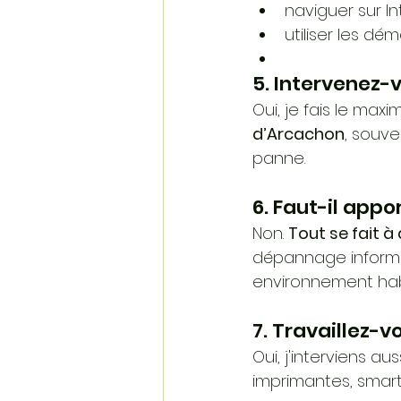
naviguer sur In
utiliser les dé
5. Intervenez-
Oui, je fais le ma
d’Arcachon
, souve
panne.
6. Faut-il app
Non. 
Tout se fait à
dépannage informat
environnement habi
7. Travaillez-
Oui, j'interviens aus
imprimantes, smart