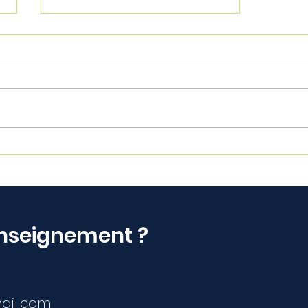
Ordinateur lent Bassin
d'Arcachon : que faire ?
Les conseils de Dune
Dépanne
enseignement ?
il.com