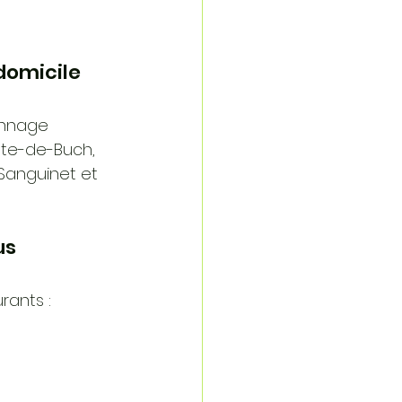
domicile 
annage 
te-de-Buch, 
Sanguinet et 
s 
rants :