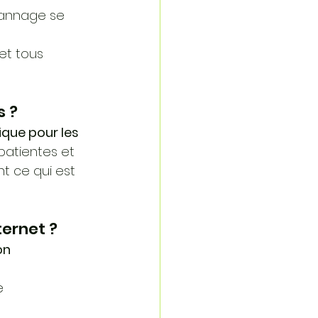
annage se 
et tous 
s ?
que pour les 
 patientes et 
t ce qui est 
ternet ?
on 
e