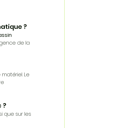
atique ?
assin 
urgence de la 
matériel. Le 
re 
 ?
nsi que sur les 