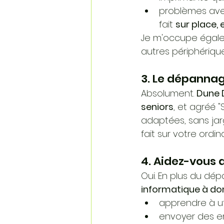
problèmes ave
fait 
sur place, 
Je m'occupe égale
autres périphérique
3. Le dépannag
Absolument. 
Dune D
seniors
, et agréé "
adaptées, sans jar
fait sur votre ordin
4. Aidez-vous au
Oui. En plus du d
informatique à do
apprendre à ut
envoyer des e