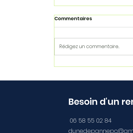
Commentaires
Rédigez un commentaire...
Crédit d'impôt
informatique à domicile :
comment économiser
50% sur votre
dépannage ?
Besoin d'un r
06 58 55 02 84
dunedepannepc@gma