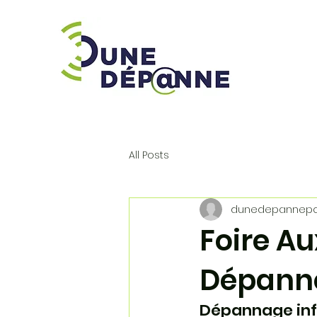
All Posts
dunedepannep
Foire A
Dépann
Dépannage inf